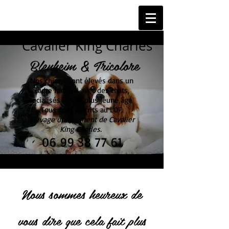
Cavalier King Charles
Blenheim & Tricolore
Nos chiens sont élevés dans un
cadre familial avec des chats,
socialisés dès le plus jeune âge
Tous sont inscrits au LOF.
Elevage uniquement de Cavalier
King Charles.
06 99 38 77 61
Nous sommes heureux de
vous dire que cela fait plus